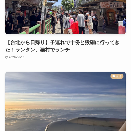
【台北から日帰り】子連れで十份と猴硐に行ってき
た！ランタン、猫村でランチ
2026-06-18
台湾